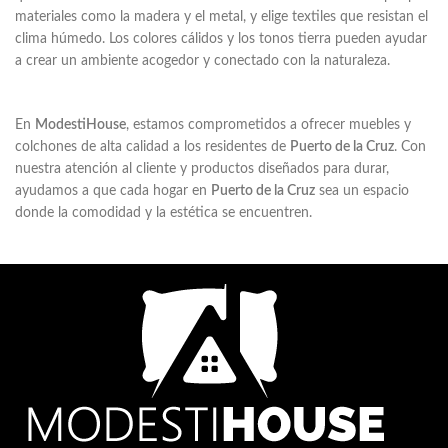
materiales como la madera y el metal, y elige textiles que resistan el
clima húmedo. Los colores cálidos y los tonos tierra pueden ayudar
a crear un ambiente acogedor y conectado con la naturaleza.
En
ModestiHouse
, estamos comprometidos a ofrecer muebles y
colchones de alta calidad a los residentes de
Puerto de la Cruz
. Con
nuestra atención al cliente y productos diseñados para durar,
ayudamos a que cada hogar en
Puerto de la Cruz
sea un espacio
donde la comodidad y la estética se encuentren.