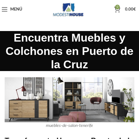
0
MENÚ
0.00
€
Encuentra Muebles y
Colchones en Puerto de
la Cruz
muebles-de-salon-tenerife