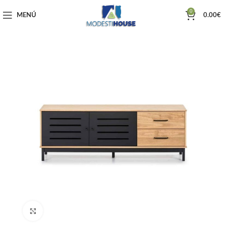
0
MENÚ
0.00
€
Haga clic para ampliar