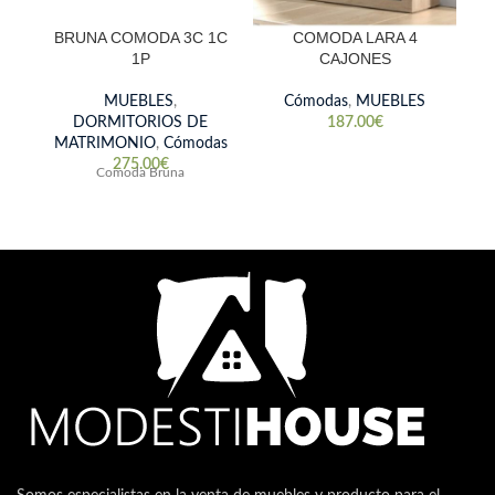
BRUNA COMODA 3C 1C
COMODA LARA 4
1P
CAJONES
MUEBLES
,
Cómodas
,
MUEBLES
DORMITORIOS DE
187.00
€
MATRIMONIO
,
Cómodas
275.00
€
Comoda Bruna