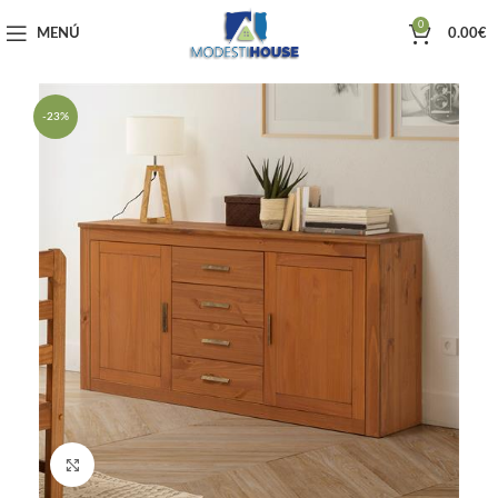
0
MENÚ
0.00
€
-23%
Haga clic para ampliar