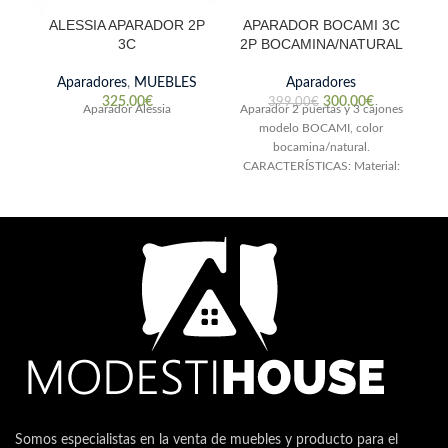
ALESSIA APARADOR 2P
APARADOR BOCAMI 3C
3C
2P BOCAMINA/NATURAL
Aparadores
,
MUEBLES
Aparadores
A
325.00
€
300.00
€
399.00
€
Aparador Alessia
Aparador 2 puertas y 3 cajones
Pa
modelo BOCAMI, color
bocamina/natural.
t
CARACTERÍSTICAS: Material:
me
Melamina. Colección Bocami.
Estilo contemporáneo. Se sirve
desmontado. Medidas: L136,3
Somos especialistas en la venta de muebles y producto para el