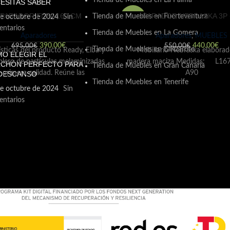
Tienda de Muebles en La Palma
ESITAS SABER
PARADOR ELBA 160 CM
APARADOR NEBRASKA 3P 
Tienda de Muebles en Fuerteventura
e octubre de 2024
Sin
-20%
ntarios
Tienda de Muebles en La Gomera
Aparadores
Aparadores
,
MUEBLES
390.00
€
440.00
€
695.00
€
550.00
€
Tienda de Muebles en Lanzarote
ísticas del producto Ready, Elba y
Mobiliario Nebraska elaborad
O ELEGIR EL
ablero de partículas melaminizadas
madera maciza Medidas: L167
CHÓN PERFECTO PARA
Tienda de Muebles en Gran Canaria
 primera calidad. Reúne las
A90
DESCANSO
Tienda de Muebles en Tenerife
rísticas según normativa vigente.
e octubre de 2024
Sin
ntarios