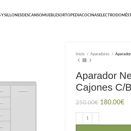
 Y SILLONES
DESCANSO
MUEBLES
ORTOPEDIA
COCINAS
ELECTRODOMÉST
Inicio
Aparadores
Aparador
Aparador Ne
Cajones C/B
180.00
€
250.00
€