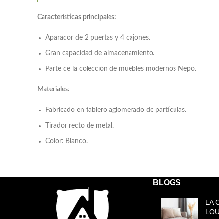
Características principales:
Aparador de 2 puertas y 4 cajones.
Gran capacidad de almacenamiento.
Parte de la colección de muebles modernos Nepo.
Materiales:
Fabricado en tablero aglomerado de partículas.
Tirador recto de metal.
Color: Blanco.
BLOGS
Productos relacionados
LA 
LOU