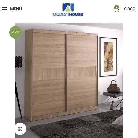
0
MENÚ
0.00
€
-17%
Haga clic para ampliar