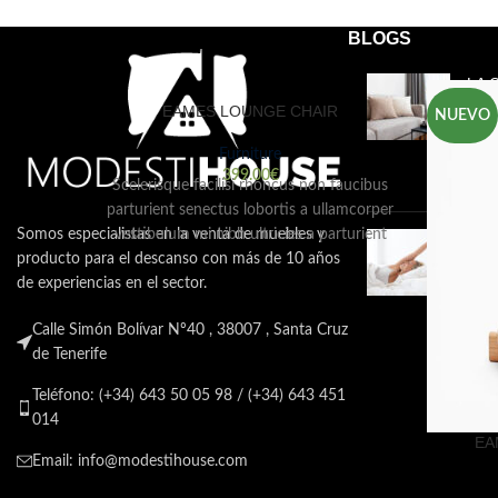
Productos relacionados
BLOGS
LA 
LOU
EAMES LOUNGE CHAIR
NUEVO
NEC
Furniture
15 d
399.00
€
come
Scelerisque facilisi rhoncus non faucibus
parturient senectus lobortis a ullamcorper
Somos especialistas en la venta de muebles y
vestibulum mi nibh ultricies a parturient
CÓM
producto para el descanso con más de 10 años
gravida a vestibulum leo sem in. Est cum
COL
TU 
de experiencias en el sector.
torquent mi in scelerisque leo aptent per
at vitae ante eleifend mollis adipiscing.
15 d
Calle Simón Bolívar Nº40 , 38007 , Santa Cruz
come
de Tenerife
Teléfono: (+34) 643 50 05 98 / (+34) 643 451
014
EA
Email: info@modestihouse.com