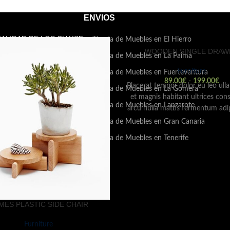
ENVIOS
CALIDAD DE LOS CHAISE
Tienda de Muebles en El Hierro
NGE: TODO LO QUE
WOODEN SINGLE DRAW
Tienda de Muebles en La Palma
ESITAS SABER
Furniture
Tienda de Muebles en Fuerteventura
e octubre de 2024
Sin
89.00
€
-
199.00
€
ntarios
Placerat tempor dolor eu leo ul
Tienda de Muebles en La Gomera
et magnis habitant ultrices con
Tienda de Muebles en Lanzarote
arcu nulla mattis fermentum adip
O ELEGIR EL
et bibendum sed platea malesu
CHÓN PERFECTO PARA
Tienda de Muebles en Gran Canaria
DESCANSO
vestibulum tempor dolor eu
Tienda de Muebles en Tenerife
ullamcorper et magnis habitant 
e octubre de 2024
Sin
consectetur.
ntarios
MES PLASTIC SIDE CHAIR
Furniture