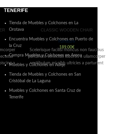
TENERIFE
Tienda de Muebles y Colchones en La
ER
CLASSIC WOODEN CHAIR
Orotava
Encuentra Muebles y Colchones en Puerto de
Furniture
la Cruz
189.00
€
lamcorper
Scelerisque facilisi rhoncus non faucibus
Compra Muebles y Colchones en Arona
sectetur
parturient senectus lobortis a ullamcorper
iscing a
vestibulum mi nibh ultricies a parturient
Muebles y Colchones en Adeje
ada eget
gravida a vestibulum leo sem in. Est cum
Tienda de Muebles y Colchones en San
 leo
torquent mi in scelerisque leo aptent per
Cristóbal de La Laguna
ultrices
at vitae ante eleifend mollis adipiscing.
Muebles y Colchones en Santa Cruz de
Tenerife