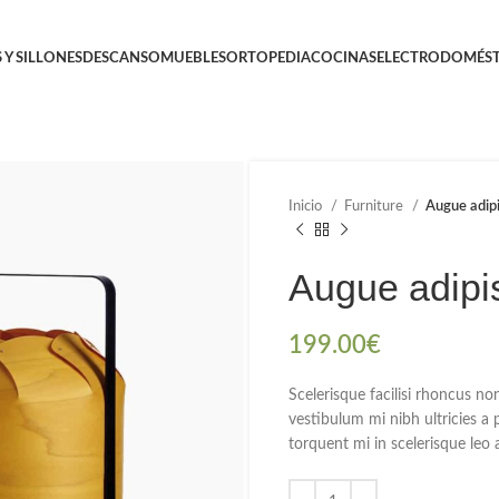
 Y SILLONES
DESCANSO
MUEBLES
ORTOPEDIA
COCINAS
ELECTRODOMÉST
Inicio
Furniture
Augue adip
Augue adipi
199.00
€
Scelerisque facilisi rhoncus no
vestibulum mi nibh ultricies a 
torquent mi in scelerisque leo a