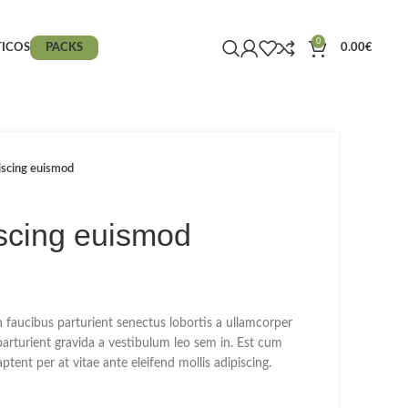
0
ICOS
PACKS
0.00
€
iscing euismod
scing euismod
n faucibus parturient senectus lobortis a ullamcorper
parturient gravida a vestibulum leo sem in. Est cum
ptent per at vitae ante eleifend mollis adipiscing.