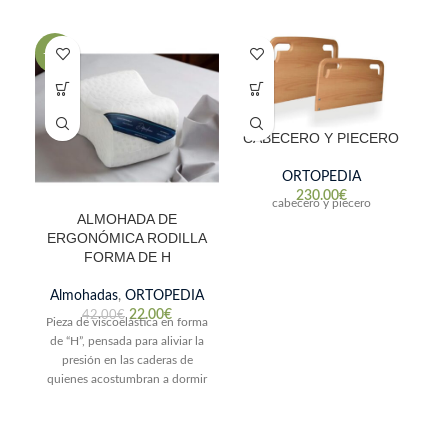
-48%
-6
CABECERO Y PIECERO
ORTOPEDIA
230.00
€
cabecero y piecero
ALMOHADA DE
C
ERGONÓMICA RODILLA
FORMA DE H
Almohadas
,
ORTOPEDIA
22.00
€
42.00
€
Pieza de viscoelástica en forma
de “H”, pensada para aliviar la
presión en las caderas de
Es
quienes acostumbran a dormir
x