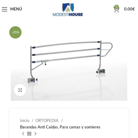
0
MENÚ
0.00
€
-35%
Haga clic para ampliar
Inicio
ORTOPEDIA
Barandas Anti Caídas. Para camas y somieres