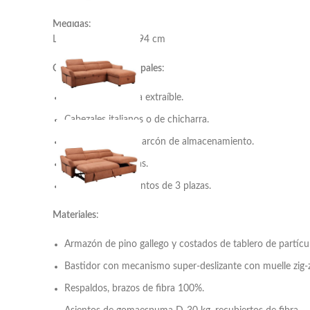
Medidas
:
L246 x F173 x A78/94 cm
Características principales
:
2 plazas con cama extraíble.
Cabezales italianos o de chicharra.
Chaiselongue con arcón de almacenamiento.
Tejido antimanchas.
Capacidad de asientos de 3 plazas.
Materiales
:
Armazón de pino gallego y costados de tablero de partícul
Bastidor con mecanismo super-deslizante con muelle zig-z
Respaldos, brazos de fibra 100%.