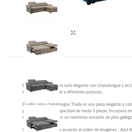
Haga clic para ampliar
El modelo Thalia es un sofá elegante con chaiselongue y ar
ergonómica adaptable a diferentes posturas.
El sofá cama chaiselongue Thalia es una pieza elegante y con 
posturas. Con una capacidad de hasta 3 plazas, incorpora 
óptima. Fabricado con un resistente armazón de pino gallego
Colores Dispoibles de acuerdo al orden de imagenes : Azul 