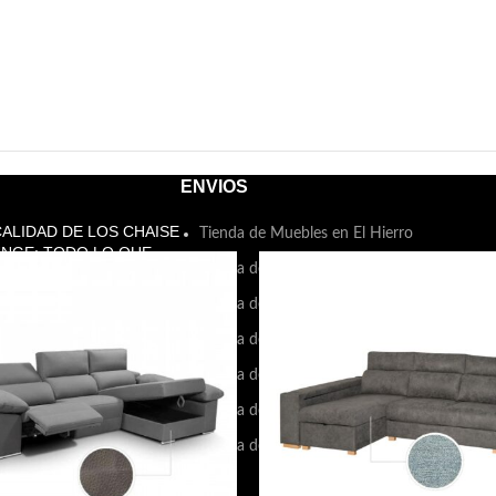
ENVIOS
CALIDAD DE LOS CHAISE
Tienda de Muebles en El Hierro
NGE: TODO LO QUE
Tienda de Muebles en La Palma
ESITAS SABER
Tienda de Muebles en Fuerteventura
e octubre de 2024
Sin
ntarios
Tienda de Muebles en La Gomera
Tienda de Muebles en Lanzarote
O ELEGIR EL
CHÓN PERFECTO PARA
Tienda de Muebles en Gran Canaria
DESCANSO
Tienda de Muebles en Tenerife
e octubre de 2024
Sin
ntarios