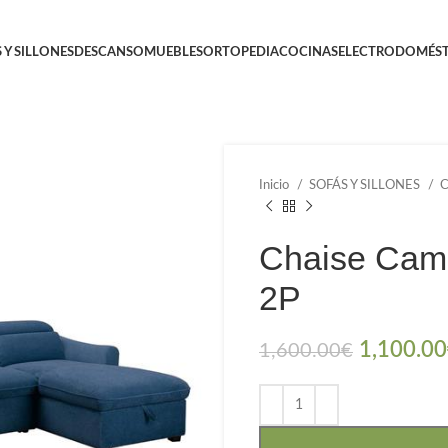
 Y SILLONES
DESCANSO
MUEBLES
ORTOPEDIA
COCINAS
ELECTRODOMÉST
Inicio
SOFÁS Y SILLONES
C
Chaise Cama
2P
1,100.00
1,600.00
€