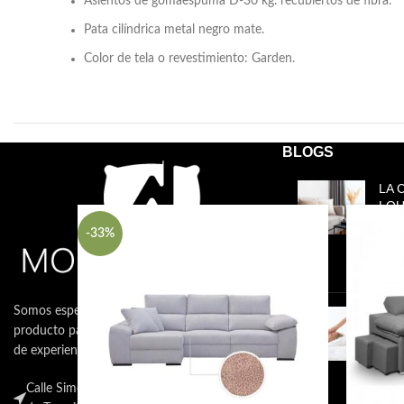
Asientos de gomaespuma D-30 kg. recubiertos de fibra.
Pata cilíndrica metal negro mate.
Color de tela o revestimiento: Garden.
BLOGS
Productos relacionados
LA 
LOU
NEC
-33%
15 d
come
Somos especialistas en la venta de muebles y
CÓM
producto para el descanso con más de 10 años
COL
TU 
de experiencias en el sector.
15 d
Calle Simón Bolívar Nº40 , 38007 , Santa Cruz
come