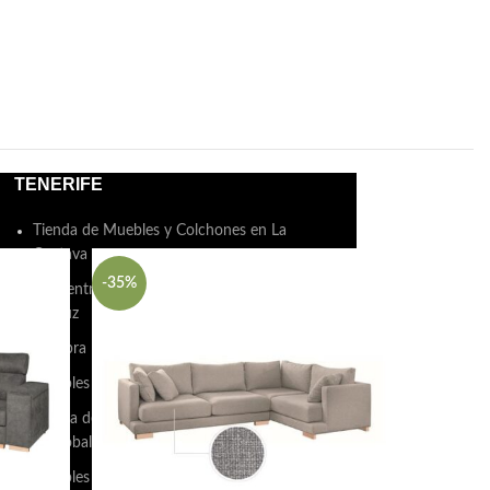
TENERIFE
Tienda de Muebles y Colchones en La
Orotava
-35%
-39%
Encuentra Muebles y Colchones en Puerto de
la Cruz
Compra Muebles y Colchones en Arona
Muebles y Colchones en Adeje
Tienda de Muebles y Colchones en San
Cristóbal de La Laguna
Muebles y Colchones en Santa Cruz de