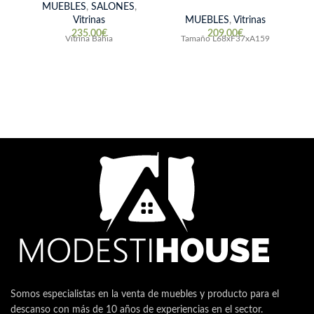
MUEBLES
,
SALONES
,
Vitrinas
MUEBLES
,
Vitrinas
235.00
€
209.00
€
Vitrina Bahia
Tamaño L68xF37xA159
Somos especialistas en la venta de muebles y producto para el
descanso con más de 10 años de experiencias en el sector.