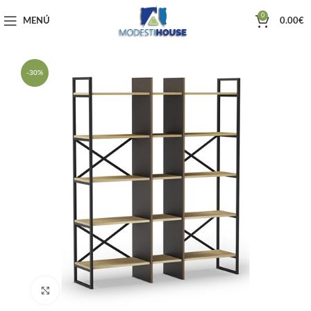
0
MENÚ
0.00
€
-30%
Haga clic para ampliar