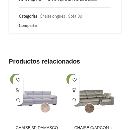
Categorías:
Chaiselongues
,
Sofa 3p
Comparte:
Productos relacionados
-33%
-32%
-3
CHAISE 3P DAMASCO
CHAISE C/ARCON +
C