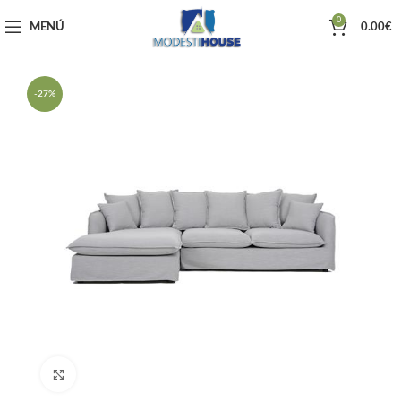
0
MENÚ
0.00
€
-27%
Haga clic para ampliar