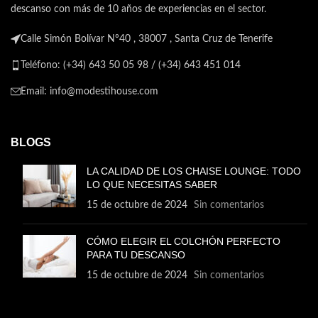
dise o n rdico por su patas de
descanso con más de 10 años de experiencias en el sector.
madera en color natural.La
Transforma tu hogar en un
estructura est realizada en
oasis de comodidad y estilo
Calle Simón Bolívar Nº40 , 38007 , Santa Cruz de Tenerife
madera y est tapizada en tela
con los exquisitos muebles de
color gris. Tanto el asiento
ModestiHouse
Teléfono: (+34) 643 50 05 98 / (+34) 643 451 014
como el respaldo est n
acolchados con espuma y
Email: info@modestihouse.com
tapizados tambi n en tela gris
de gran calidad.El respaldo est
decorado con cinco botones
para dar un est tica de capiton
BLOGS
, las patas est n rematadas con
un unos tacos para proteger el
LA CALIDAD DE LOS CHAISE LOUNGE: TODO
suelo.Una butaca que te
LO QUE NECESITAS SABER
atrapar , una vez que te sientes
15 de octubre de 2024
Sin comentarios
en ella no querr s
levantarte.Tapizado:Tela color
grisCaracter sticas butaca n
CÓMO ELEGIR EL COLCHÓN PERFECTO
rdicaSe sirve desmontada, es
PARA TU DESCANSO
necesario colocar las
patasDecorada con botones en
15 de octubre de 2024
Sin comentarios
el respaldoPatas de madera en
color naturalMuy
confortableEstilo n