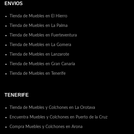
ENVIOS
rdicoTapizada en
telaMedidas:L52 x F60 x A75
Transforma tu hogar en un
Tienda de Muebles en El Hierro
oasis de comodidad y estilo
Tienda de Muebles en La Palma
con los exquisitos muebles de
ModestiHouse
Tienda de Muebles en Fuerteventura
Tienda de Muebles en La Gomera
Tienda de Muebles en Lanzarote
Tienda de Muebles en Gran Canaria
Tienda de Muebles en Tenerife
TENERIFE
Tienda de Muebles y Colchones en La Orotava
Encuentra Muebles y Colchones en Puerto de la Cruz
Compra Muebles y Colchones en Arona