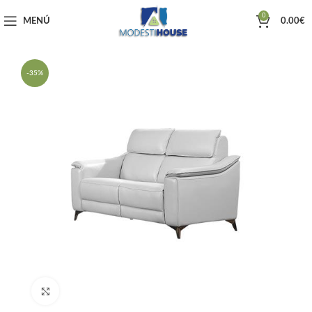
0
MENÚ
0.00
€
-35%
Haga clic para ampliar