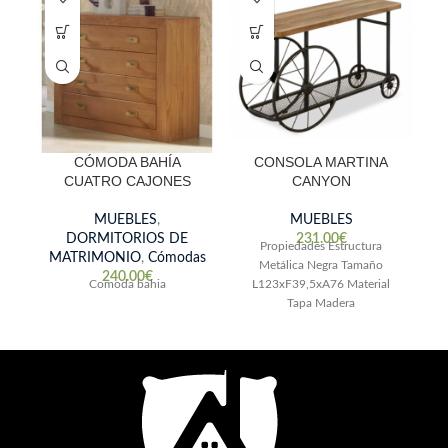
CÓMODA BAHÍA
CONSOLA MARTINA
C
CUATRO CAJONES
CANYON
MUEBLES
,
MUEBLES
DORMITORIOS DE
231.00
€
M
Propiedades Estructura
MATRIMONIO
,
Cómodas
Metálica Negra Tamaño
240.00
€
Comoda bahia
L123xF39,5xA76 Material
Tapa Madera