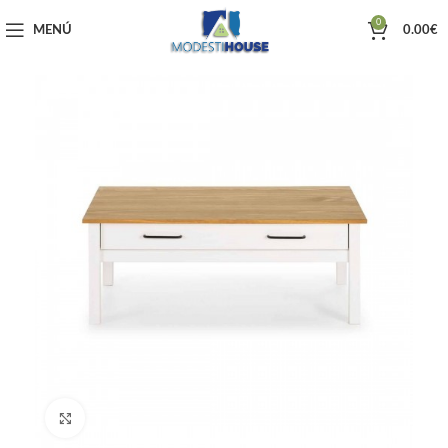
0
MENÚ
0.00
€
Haga clic para ampliar