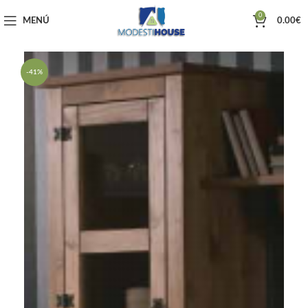
0
MENÚ
0.00
€
-41%