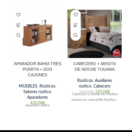
-30%
-3
APARADOR BAHÍA TRES
CABECERO + MESITA
M
PUERTA + DOS
DE NOCHE TIJUANA
CAJONES
Rústicos
,
Auxiliares
MUEBLES
,
Rústicos
,
rústico
,
Cabecero
Salones rústico
,
225.00
€
S
320.00
€
Cabecero y mesita de Madera
Aparadores
maciza en cera estilo Rustico
420.00
€
Aparador Bahia
ru
y