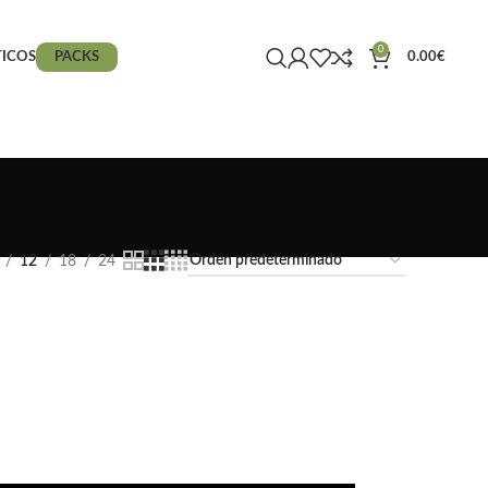
0
ICOS
PACKS
0.00
€
12
18
24