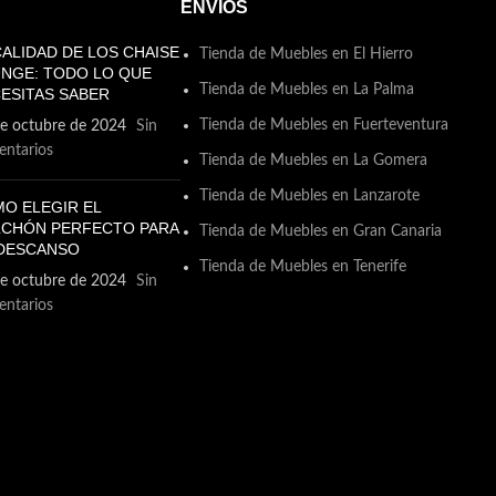
ENVIOS
CALIDAD DE LOS CHAISE
Tienda de Muebles en El Hierro
NGE: TODO LO QUE
Tienda de Muebles en La Palma
ESITAS SABER
Tienda de Muebles en Fuerteventura
e octubre de 2024
Sin
CAJON LITERA VALKA
ntarios
Tienda de Muebles en La Gomera
Cajon Litera
Tienda de Muebles en Lanzarote
O ELEGIR EL
95.00
€
130.00
€
CHÓN PERFECTO PARA
Tienda de Muebles en Gran Canaria
DESCANSO
Tienda de Muebles en Tenerife
e octubre de 2024
Sin
ntarios