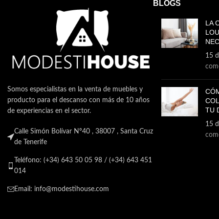
BLOGS
LA 
LOU
NEC
15 d
come
Somos especialistas en la venta de muebles y
CÓM
producto para el descanso con más de 10 años
COL
TU 
de experiencias en el sector.
15 d
Calle Simón Bolívar Nº40 , 38007 , Santa Cruz
come
de Tenerife
Teléfono: (+34) 643 50 05 98 / (+34) 643 451
014
Email: info@modestihouse.com