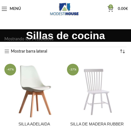
0
MENÚ
0.00
€
Sillas de cocina
Mostrando los 9 resultados
Mostrar barra lateral
-47%
-37%
SILLA ADELAIDA
SILLA DE MADERA RUBBER