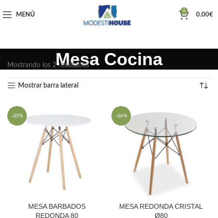
0
MENÚ
0.00
€
Mesa Cocina
Mostrando los 2 resultados
Mostrar barra lateral
-25%
-26%
MESA BARBADOS
MESA REDONDA CRISTAL
REDONDA 80
Ø80