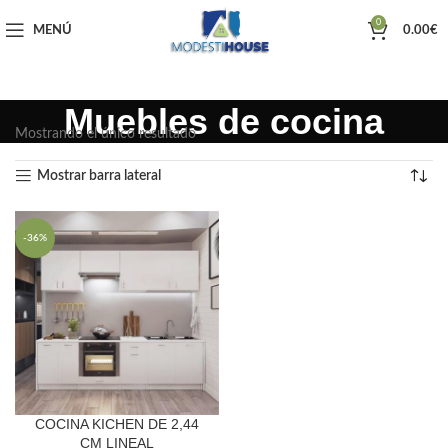
0
MENÚ
0.00
€
Muebles de cocina
Mostrando el único resultado
Mostrar barra lateral
-36%
COCINA KICHEN DE 2,44
CM LINEAL