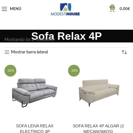
0
MENÚ
0.00
€
Sofa Relax 4P
Mostrando los 2 resultados
Mostrar barra lateral
-25%
-33%
SOFA LEIVA RELAX
SOFA RELAX 4P ALGAR (2
ELECTRICO 4P
MECANISMOS)