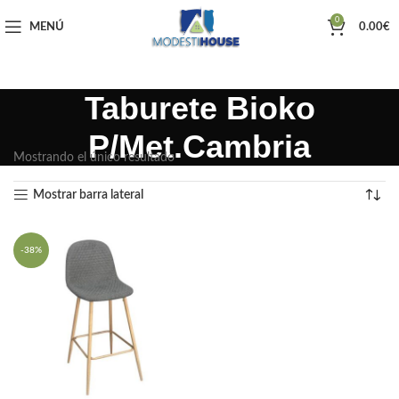
0
MENÚ
0.00
€
Taburete Bioko
P/Met.Cambria
Mostrando el único resultado
Mostrar barra lateral
-38%