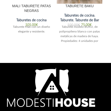
MALI TABURETE PATAS
TABURETE BAKU
NEGRAS
Taburetes de cocina
,
Taburetes de cocina
Taburete
,
Taburete de Bar
105.00
€
75.00
€
100.00
€
Taburete Mali con un diseño
Taburete modelo BUKU, de
elegante y resistente.
polipropileno blanco con patas
T
metálicas de madera de haya.
pa
Propiedades: 4 unidades por
y
caja.
u