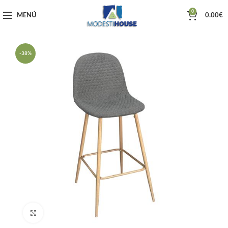
0
MENÚ
0.00
€
-38%
Haga clic para ampliar