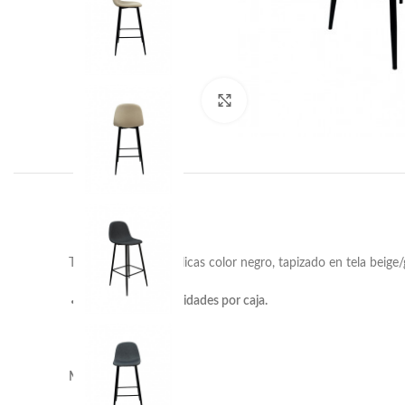
Haga clic para ampliar
Taburete patas metálicas color negro, tapizado en tela beige/g
Propiedades:
4 unidades por caja.
Medidas: