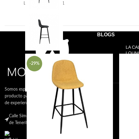
L42 x F45 x A72/101
BLOGS
Productos relacionados
LA CA
LOUN
NECES
-29%
15 de 
coment
Somos especialistas en la venta de muebles y
CÓMO
producto para el descanso con más de 10 años
PERF
DESC
de experiencias en el sector.
15 de 
Calle Simón Bolívar Nº40 , 38007 , Santa Cruz
coment
de Tenerife