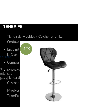
TENERIFE
Tienda de Muebles y Colchones en La
Orotava
-24%
-38%
Encuentra Muebles y Colchones en Puerto de
la Cruz
aburete
Compra Muebles y Colchones en Arona
de
Muebles y Colchones en Adeje
etálicas
Tienda de Muebles y Colchones en San
es: 4
Cristóbal de La Laguna
Muebles y Colchones en Santa Cruz de
Tenerife