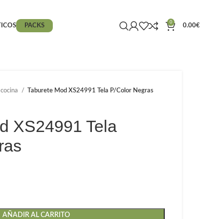
0
ICOS
PACKS
0.00
€
 cocina
Taburete Mod XS24991 Tela P/Color Negras
d XS24991 Tela
ras
AÑADIR AL CARRITO