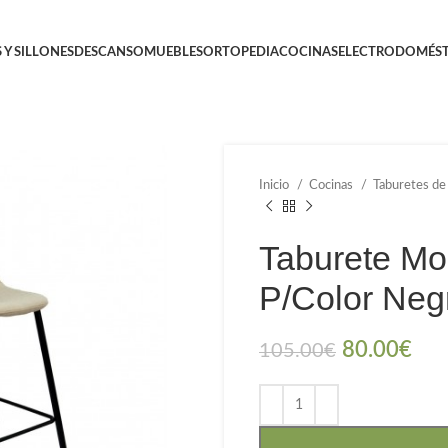
 Y SILLONES
DESCANSO
MUEBLES
ORTOPEDIA
COCINAS
ELECTRODOMÉST
Inicio
Cocinas
Taburetes de
Taburete Mo
P/Color Neg
80.00
€
105.00
€