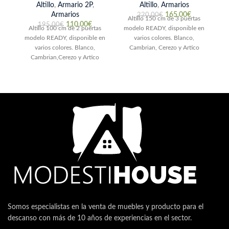
Altillo
,
Armario 2P
,
Altillo
,
Armarios
Armarios
165.00
€
220.00
€
Altillo 150 cm de 3 puertas
110.00
€
195.00
€
Altillo 100 cm de 2 puertas
modelo READY, disponible en
modelo READY, disponible en
varios colores. Blanco,
varios colores. Blanco,
Cambrian, Cerezo y Artico
Cambrian,Cerezo y Artico
Características del producto
f
Características del producto
Ready Tablero
Ready Tablero
Somos especialistas en la venta de muebles y producto para el
descanso con más de 10 años de experiencias en el sector.