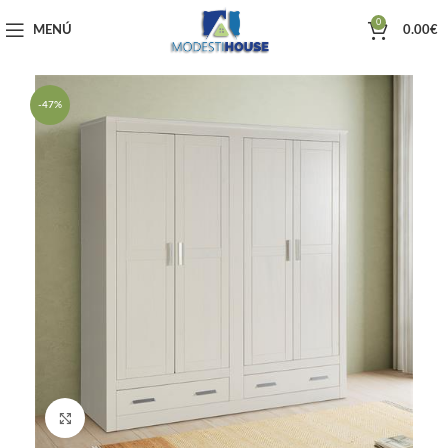
0
MENÚ
0.00
€
-47%
Haga clic para ampliar