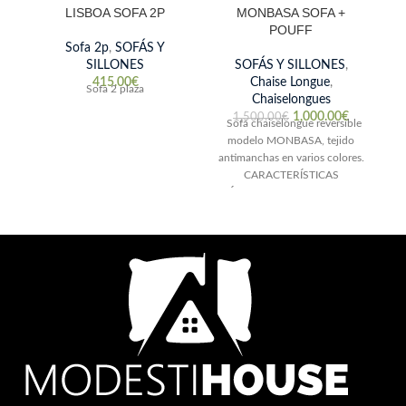
LISBOA SOFA 2P
MONBASA SOFA +
POUFF
Sofa 2p
,
SOFÁS Y
SILLONES
SOFÁS Y SILLONES
,
S
415.00
€
Chaise Longue
,
Sofa 2 plaza
Chaiselongues
1,000.00
€
1,500.00
€
Sofá chaiselongue reversible
B
modelo MONBASA, tejido
Vi
antimanchas en varios colores.
O
CARACTERÍSTICAS
TÉCNICAS: Armazón de pino
gallego y costados de