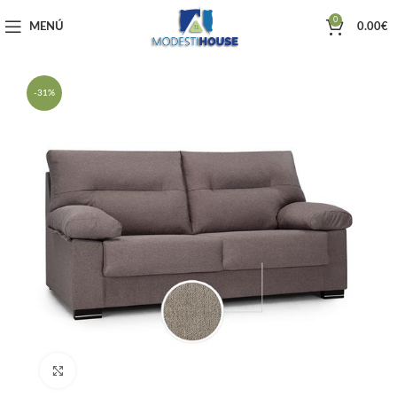
0
MENÚ
0.00
€
-31%
Haga clic para ampliar