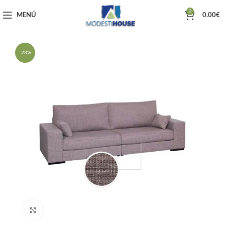
0
MENÚ
0.00
€
-23%
Haga clic para ampliar