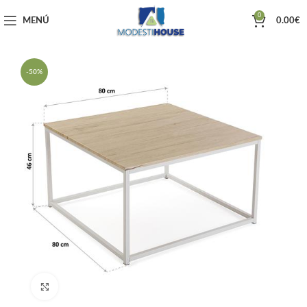
0
MENÚ
0.00
€
-50%
Haga clic para ampliar