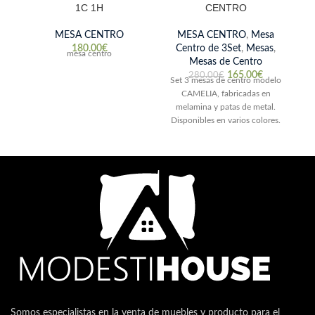
1C 1H
CENTRO
MESA CENTRO
MESA CENTRO
,
Mesa
180.00
€
Centro de 3Set
,
Mesas
,
mesa centro
Mesas de Centro
165.00
€
280.00
€
Set 3 mesas de centro modelo
CAMELIA, fabricadas en
melamina y patas de metal.
Disponibles en varios colores.
Nogal / Roble /
Somos especialistas en la venta de muebles y producto para el