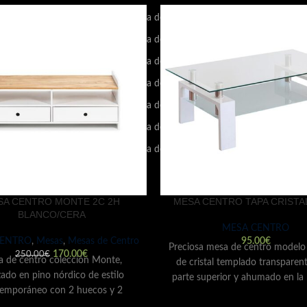
CALIDAD DE LOS CHAISE
Tienda de Muebles en El Hierro
NGE: TODO LO QUE
Tienda de Muebles en La Palma
ESITAS SABER
Tienda de Muebles en Fuerteventura
e octubre de 2024
Sin
ntarios
Tienda de Muebles en La Gomera
Tienda de Muebles en Lanzarote
O ELEGIR EL
CHÓN PERFECTO PARA
Tienda de Muebles en Gran Canaria
DESCANSO
Tienda de Muebles en Tenerife
e octubre de 2024
Sin
ntarios
SA CENTRO MONTE 2C 2H
MESA CENTRO TAPA CRISTA
BLANCO/CERA
MESA CENTRO
CENTRO
,
Mesas
,
Mesas de Centro
95.00
€
Preciosa mesa de centro modelo 
170.00
€
250.00
€
 de centro colección Monte,
de cristal templado transparent
zado en pino nórdico de estilo
parte superior y ahumado en la
emporáneo con 2 huecos y 2
inferior. Las patas son de DM
cajones. Lleva un