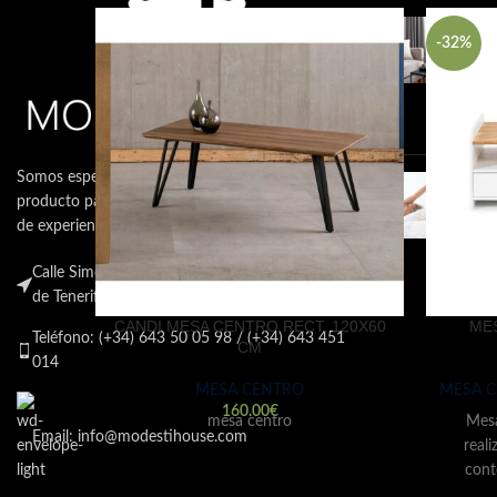
LA 
-32%
LOU
NEC
15 d
come
Somos especialistas en la venta de muebles y
CÓM
producto para el descanso con más de 10 años
COL
TU 
de experiencias en el sector.
15 d
Calle Simón Bolívar Nº40 , 38007 , Santa Cruz
come
de Tenerife
CANDI MESA CENTRO RECT. 120X60
ME
Teléfono: (+34) 643 50 05 98 / (+34) 643 451
CM
014
MESA CENTRO
MESA 
160.00
€
mesa centro
Mesa
Email: info@modestihouse.com
reali
cont