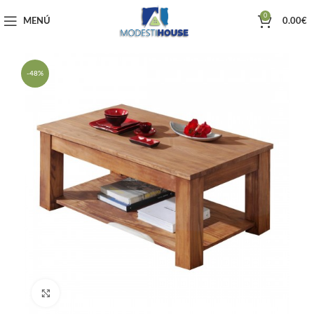
0
MENÚ
0.00
€
-48%
Haga clic para ampliar