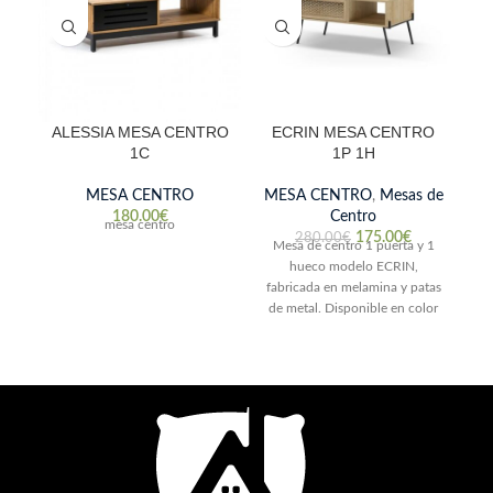
ALESSIA MESA CENTRO
ECRIN MESA CENTRO
1C
1P 1H
MESA CENTRO
MESA CENTRO
,
Mesas de
M
180.00
€
Centro
mesa centro
175.00
€
280.00
€
Mesa de centro 1 puerta y 1
Me
hueco modelo ECRIN,
fabricada en melamina y patas
Bl
de metal. Disponible en color
roble. Medidas: L103 x