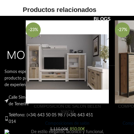
Productos relacionados
BLOGS
-23%
-27%
LA CA
LOUN
NECES
15 de 
coment
Somos especialistas en la venta de muebles y
CÓMO
producto para el descanso con más de 10 años
PERF
DESC
de experiencias en el sector.
15 de 
Calle Simón Bolívar Nº40 , 38007 , Santa Cruz
coment
de Tenerife
COMPOSICIÓN DE SALON BELEN
COMPOS
308CM
Teléfono: (+34) 643 50 05 98 / (+34) 643 451
014
Composiciones de salón
Compo
850.00
€
1,110.00
€
De estilo elegante, lacónico y funcional,