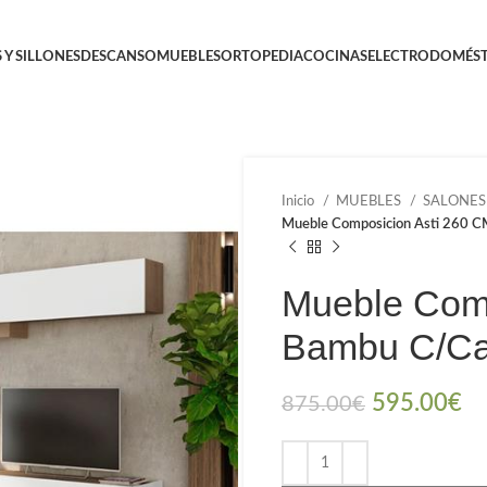
 Y SILLONES
DESCANSO
MUEBLES
ORTOPEDIA
COCINAS
ELECTRODOMÉST
Inicio
MUEBLES
SALONE
Mueble Composicion Asti 260 
Mueble Comp
Bambu C/Ca
595.00
€
875.00
€