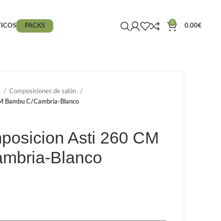
0
ICOS
PACKS
0.00
€
S
Composiciones de salón
CM Bambu C/Cambria-Blanco
osicion Asti 260 CM
mbria-Blanco