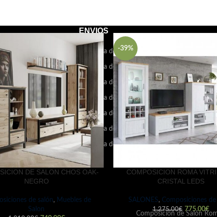
ENVIOS
-39%
LIDAD DE LOS CHAISE
Tienda de Muebles en El Hierro
GE: TODO LO QUE
Tienda de Muebles en La Palma
ITAS SABER
Tienda de Muebles en Fuerteventura
octubre de 2024
Sin
arios
Tienda de Muebles en La Gomera
Tienda de Muebles en Lanzarote
 ELEGIR EL COLCHÓN
ECTO PARA TU
Tienda de Muebles en Gran Canaria
ANSO
Tienda de Muebles en Tenerife
octubre de 2024
Sin
arios
ICION DE SALON CHOS OAK-
COMPOSICION ROMA VITRI
NEGRO
CRISTAL LEDS
siciones de salón
,
Muebles de
SALONES
,
Composiciones de 
Salon
775.00
€
1,275.00
€
Composición de Salón R