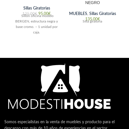
NEGRO
Sillas Giratorias
M
95.00
€
MUEBLES
,
Sillas Giratorias
125.00
€
Sillón oficina modelo
135.00
€
BERGEN, estructura negra y
Silla giratoria
base cromo. – 1 unidad por
caja.
Somos especialistas en la venta de muebles y producto para el
descanso con más de 10 años de experiencias en el sector.