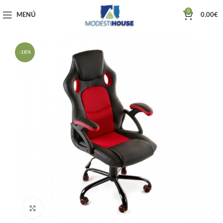
0
MENÚ
0.00
€
-18%
Haga clic para ampliar