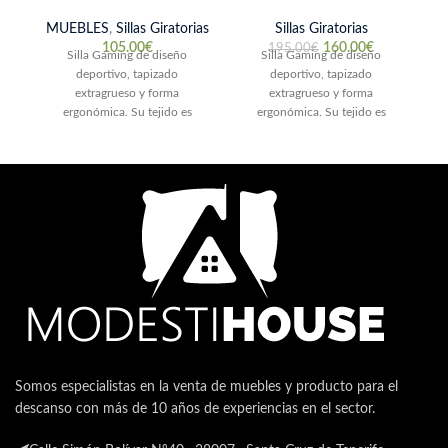
MUEBLES
,
Sillas Giratorias
Sillas Giratorias
105.00
€
160.00
€
195.00
€
Silla Gaming de diseño
Silla Gaming de diseño
deportivo, tapizado
deportivo, tapizado
B
extragrueso y forma
extragrueso y forma
ergonómica. Su tejido es
ergonómica. Su tejido es
cómodo y de alta calidad,
cómodo y de alta calidad,
también es fácil de limpiar.
también es
Somos especialistas en la venta de muebles y producto para el
descanso con más de 10 años de experiencias en el sector.