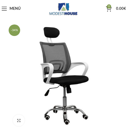
0
MENÚ
0.00
€
-34%
Haga clic para ampliar