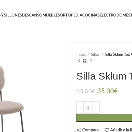
 Y SILLONES
DESCANSO
MUEBLES
ORTOPEDIA
COCINAS
ELECTRODOMÉST
Inicio
Sillas
Silla Sklum Tap
Silla Sklum
35.00
€
65.00
€
Compara
Añadir a la 