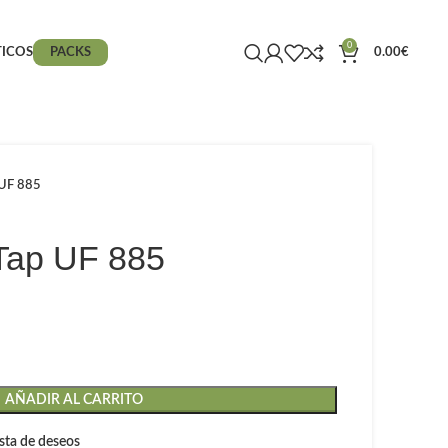
0
ICOS
PACKS
0.00
€
 UF 885
 Tap UF 885
AÑADIR AL CARRITO
lista de deseos