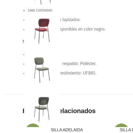
Silla comedor.
Asiento y respaldo tapizados.
Patas metálicas disponibles en color negro.
Materiales:
Patas: Metal.
Material asiento y respaldo: Poliéster.
Color de tela o revestimiento: UF885.
Productos relacionados
SILLA ADELAIDA
SILLA
-47%
-21%