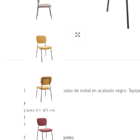
Haga clic para ampliar
Silla con resistentes patas de metal en acabado negro. Tapiza
Medidas:
Largo (L): 43 cm
Fondo (F): 50 cm
Alto (A): 84 cm
Características principales: