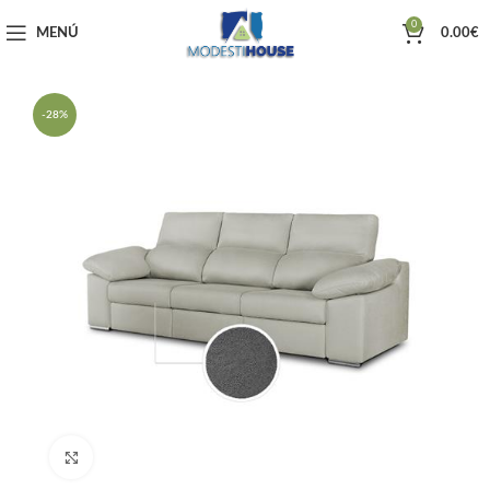
0
MENÚ
0.00
€
-28%
Haga clic para ampliar