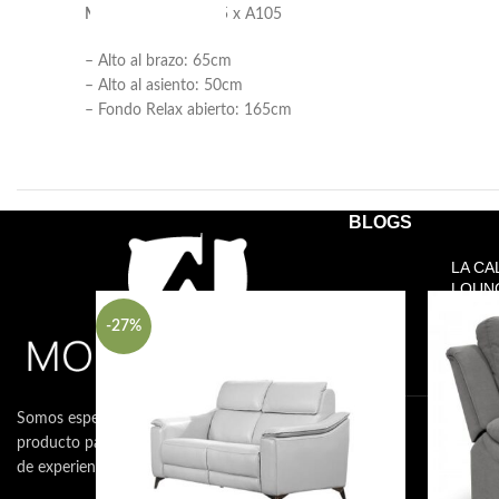
Medidas:
L155 x F95 x A105
– Alto al brazo: 65cm
– Alto al asiento: 50cm
– Fondo Relax abierto: 165cm
BLOGS
Productos relacionados
LA CA
LOUN
NECES
-27%
15 de 
coment
Somos especialistas en la venta de muebles y
CÓMO
producto para el descanso con más de 10 años
PERF
DESC
de experiencias en el sector.
15 de 