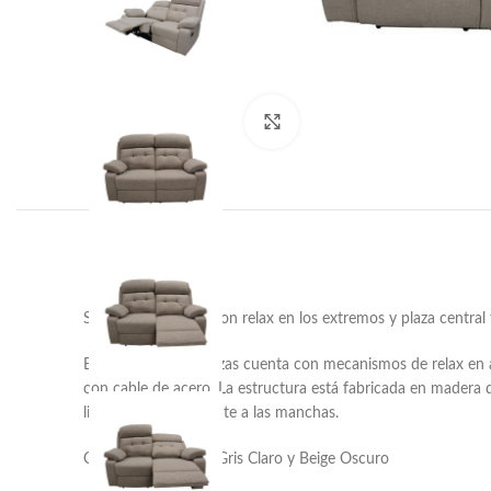
Haga clic para ampliar
Sofá de dos plazas con relax en los extremos y plaza central
Este sofá de dos plazas cuenta con mecanismos de relax en 
con cable de acero. La estructura está fabricada en madera 
limpieza y es resistente a las manchas.
Colores disponibles Gris Claro y Beige Oscuro