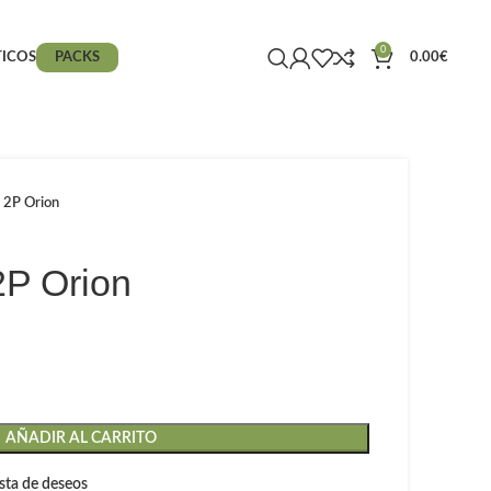
0
ICOS
PACKS
0.00
€
 2P Orion
2P Orion
AÑADIR AL CARRITO
lista de deseos