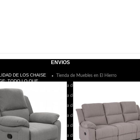
ENVIOS
LIDAD DE LOS CHAISE
Tienda de Muebles en El Hierro
GE: TODO LO QUE
Tienda de Muebles en La Palma
ITAS SABER
Tienda de Muebles en Fuerteventura
octubre de 2024
Sin
arios
Tienda de Muebles en La Gomera
Tienda de Muebles en Lanzarote
 ELEGIR EL COLCHÓN
ECTO PARA TU
Tienda de Muebles en Gran Canaria
ANSO
Tienda de Muebles en Tenerife
octubre de 2024
Sin