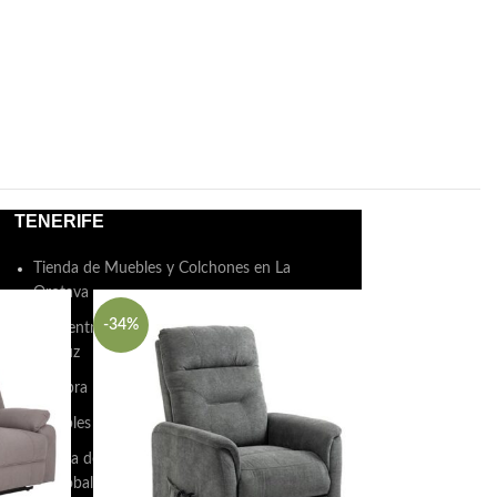
TENERIFE
Tienda de Muebles y Colchones en La
Orotava
-34%
-35%
Encuentra Muebles y Colchones en Puerto de
la Cruz
Compra Muebles y Colchones en Arona
Muebles y Colchones en Adeje
Tienda de Muebles y Colchones en San
Cristóbal de La Laguna