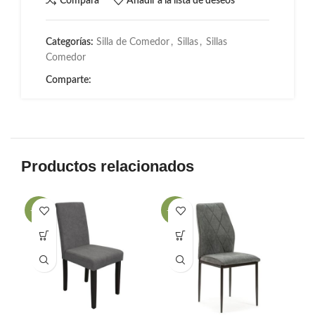
Compara
Añadir a la lista de deseos
Categorías:
Silla de Comedor
,
Sillas
,
Sillas
Comedor
Comparte:
Productos relacionados
-32%
-53%
-2