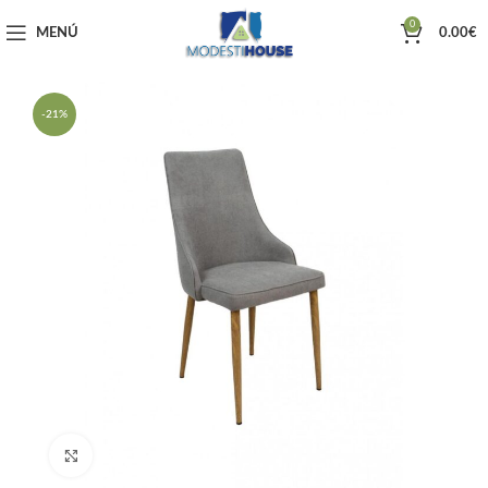
0
MENÚ
0.00
€
-21%
Haga clic para ampliar