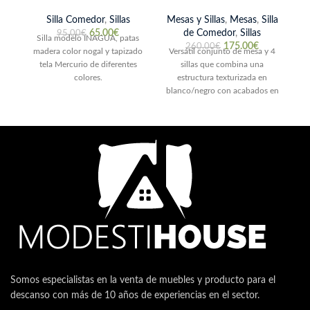
Silla Comedor
,
Sillas
Mesas y Sillas
,
Mesas
,
Silla
65.00
€
de Comedor
,
Sillas
95.00
€
Silla modelo INAGUA, patas
ma
175.00
€
260.00
€
madera color nogal y tapizado
Versátil conjunto de mesa y 4
v
tela Mercurio de diferentes
sillas que combina una
M
colores.
estructura texturizada en
blanco/negro con acabados en
tono cambrian en
Somos especialistas en la venta de muebles y producto para el
descanso con más de 10 años de experiencias en el sector.