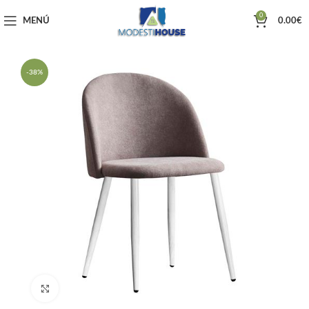
0
MENÚ
0.00
€
-38%
Haga clic para ampliar