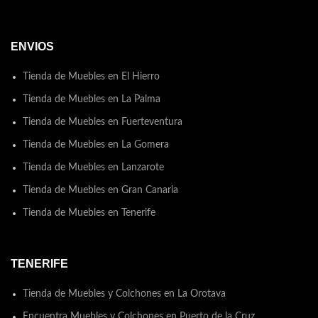
HR de 25 kg de
densidad.Partes
Desenfundables: Coj n-
ENVIOS
asiento.Medidas:L66 x F80 x
A104 Transforma tu hogar en
un oasis de comodidad y estilo
Tienda de Muebles en El Hierro
con los exquisitos muebles de
Tienda de Muebles en La Palma
ModestiHouse
Tienda de Muebles en Fuerteventura
Tienda de Muebles en La Gomera
Tienda de Muebles en Lanzarote
Tienda de Muebles en Gran Canaria
Tienda de Muebles en Tenerife
TENERIFE
Tienda de Muebles y Colchones en La Orotava
Encuentra Muebles y Colchones en Puerto de la Cruz