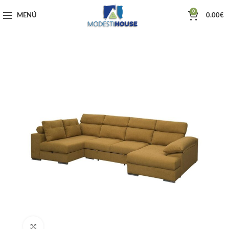
0
MENÚ
0.00
€
Haga clic para ampliar