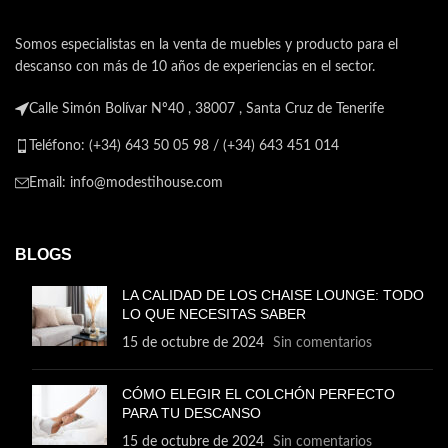
A
recubierta de fibra de poli ster.
si
As demostramos que los
Somos especialistas en la venta de muebles y producto para el
materiales de alta calidad
ca
descanso con más de 10 años de experiencias en el sector.
aportan una durabilidad
68
superior y una comodidad
un
Calle Simón Bolívar Nº40 , 38007 , Santa Cruz de Tenerife
extra.El asiento est hecho con
co
muelles de m xima recuperaci
Teléfono: (+34) 643 50 05 98 / (+34) 643 451 014
n. Esto convierte a nuestra
Flora en una butaca resistente
Email: info@modestihouse.com
al m ximo nivel y muy
confortable. Recuerda tambi n
que la almohada del asiento es
desenfundable, por lo que
BLOGS
puedes limpiarla siempre que
lo necesites.CARACTER
LA CALIDAD DE LOS CHAISE LOUNGE: TODO
STICAS:Estructura: Madera de
LO QUE NECESITAS SABER
pino insigne.Relleno: Espumaci
n HR de 20 kg de
15 de octubre de 2024
Sin comentarios
densidad.Tapizado: Tela
Antimanchas
CÓMO ELEGIR EL COLCHÓN PERFECTO
Aqualine.Guardapolvos: Tejido
PARA TU DESCANSO
no Tejido (TNT).Apoyo: Base
balanc n.Asiento: Espumaci n
15 de octubre de 2024
Sin comentarios